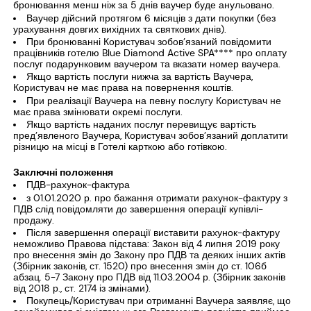
бронювання менш ніж за 5 днів ваучер буде анульовано.
Ваучер дійсний протягом 6 місяців з дати покупки (без
урахування довгих вихідних та святкових днів).
При бронюванні Користувач зобов’язаний повідомити
працівників готелю Blue Diamond Active SPA**** про оплату
послуг подарунковим ваучером та вказати номер ваучера.
Якщо вартість послуги нижча за вартість Ваучера,
Користувач не має права на повернення коштів.
При реалізації Ваучера на певну послугу Користувач не
має права змінювати окремі послуги.
Якщо вартість наданих послуг перевищує вартість
пред’явленого Ваучера, Користувач зобов’язаний доплатити
різницю на місці в Готелі карткою або готівкою.
Заключні положення
ПДВ-рахунок-фактура
з 01.01.2020 р. про бажання отримати рахунок-фактуру з
ПДВ слід повідомляти до завершення операції купівлі-
продажу.
Після завершення операції виставити рахунок-фактуру
неможливо Правова підстава: Закон від 4 липня 2019 року
про внесення змін до Закону про ПДВ та деяких інших актів
(Збірник законів, ст. 1520) про внесення змін до ст. 106б
абзац. 5-7 Закону про ПДВ від 11.03.2004 р. (Збірник законів
від 2018 р., ст. 2174 із змінами).
Покупець/Користувач при отриманні Ваучера заявляє, що