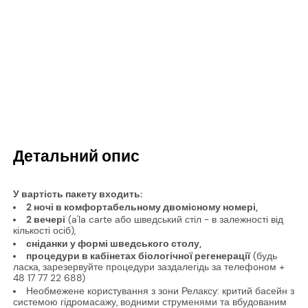
Детальний опис
У вартість пакету входить:
2 ночі в комфортабельному двомісному номері,
2 вечері
(a'la carte або шведський стіл - в залежності від
кількості осіб),
сніданки у формі шведського столу,
процедури в кабінетах біологічної регенерації
(будь
ласка, зарезервуйте процедури заздалегідь за телефоном +
48 17 77 22 688)
Необмежене користування з зони Релаксу: критий басейн з
системою гідромасажу, водними струменями та вбудованим