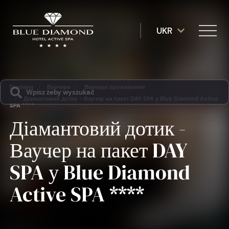
UKR
Головна
/
Ваучери
/
Ваучери проживання
/
Діамантовий дотик - Ваучер на пакет DAY SPA у Blue Diamond Active
SPA ****
Діамантовий дотик -
Ваучер на пакет DAY
SPA у Blue Diamond
Active SPA ****