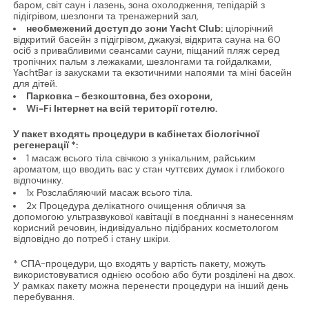
баром, світ саун і лазень, зона охолодження, тепідарій з
підігрівом, шезлонги та тренажерний зал,
необмежений доступ до зони Yacht Club:
цілорічний
відкритий басейн з підігрівом, джакузі, відкрита сауна на 60
осіб з привабливими сеансами сауни, піщаний пляж серед
тропічних пальм з лежаками, шезлонгами та гойдалками,
YachtBar із закусками та екзотичними напоями та міні басейн
для дітей.
Парковка - безкоштовна, без охорони,
Wi-Fi Інтернет на всій території готелю.
У пакет входять процедури в кабінетах біологічної
регенерації *:
1 масаж всього тіла свічкою з унікальним, райським
ароматом, що вводить вас у стан чуттєвих думок і глибокого
відпочинку.
1x Розслабляючий масаж всього тіла.
2x Процедура делікатного очищення обличчя за
допомогою ультразвукової кавітації в поєднанні з нанесенням
корисний речовин, індивідуально підібраних косметологом
відповідно до потреб і стану шкіри.
* СПА-процедури, що входять у вартість пакету, можуть
використовуватися однією особою або бути розділені на двох.
У рамках пакету можна перенести процедури на інший день
перебування.