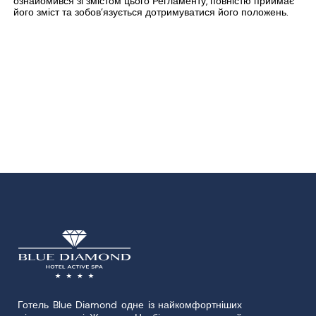
ознайомився зі змістом цього Регламенту, повністю приймає
його зміст та зобов’язується дотримуватися його положень.
Готель Blue Diamond одне із найкомфортніших