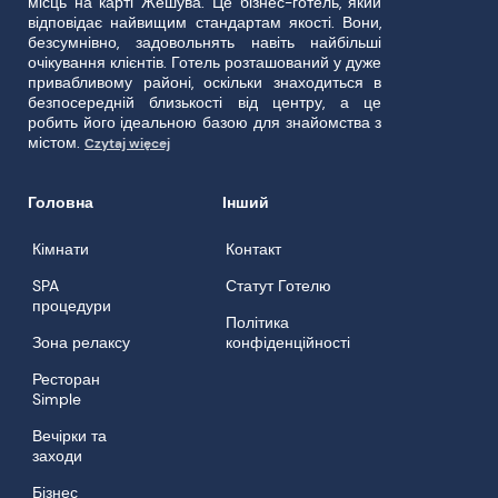
місць на карті Жешува. Це бізнес-готель, який
відповідає найвищим стандартам якості. Вони,
безсумнівно, задовольнять навіть найбільші
очікування клієнтів. Готель розташований у дуже
привабливому районі, оскільки знаходиться в
безпосередній близькості від центру, а це
робить його ідеальною базою для знайомства з
містом.
Czytaj więcej
Головна
Інший
Кімнати
Контакт
SPA
Статут Готелю
процедури
Політика
Зона релаксу
конфіденційності
Ресторан
Simple
Вечірки та
заходи
Бізнес