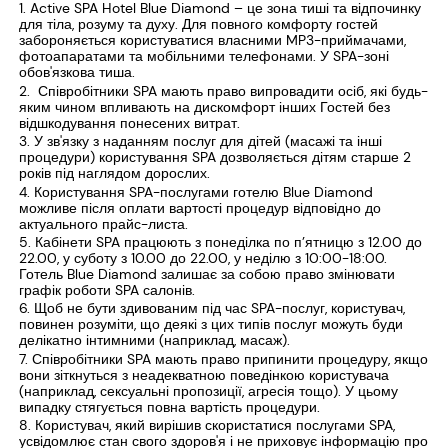
Active SPA Hotel Blue Diamond – це зона тиші та відпочинку
для тіла, розуму та духу. Для повного комфорту гостей
забороняється користуватися власними MP3-приймачами,
фотоапаратами та мобільними телефонами. У SPA-зоні
обов'язкова тиша.
Співробітники SPA мають право випровадити осіб, які будь-
яким чином впливають на дискомфорт інших Гостей без
відшкодування понесених витрат.
У зв'язку з наданням послуг для дітей (масажі та інші
процедури) користування SPA дозволяється дітям старше 2
років під наглядом дорослих.
Користування SPA-послугами готелю Blue Diamond
можливе після оплати вартості процедур відповідно до
актуального прайс-листа.
Кабінети SPA працюють з понеділка по п’ятницю з 12.00 до
22.00, у суботу з 10.00 до 22.00, у неділю з 10:00-18:00.
Готель Blue Diamond залишає за собою право змінювати
графік роботи SPA салонів.
Щоб не бути здивованим під час SPA-послуг, користувач,
повинен розуміти, що деякі з цих типів послуг можуть буди
делікатно інтимними (наприклад, масаж).
Співробітники SPA мають право припинити процедуру, якщо
вони зіткнуться з неадекватною поведінкою користувача
(наприклад, сексуальні пропозиції, агресія тощо). У цьому
випадку стягується повна вартість процедури.
Користувач, який вирішив скористатися послугами SPA,
усвідомлює стан свого здоров'я і не приховує інформацію про