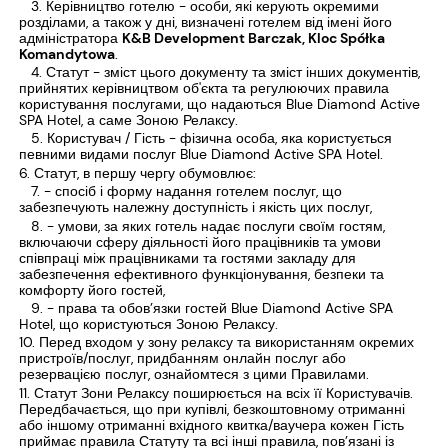
Керівництво готелю - особи, які керують окремими
розділами, а також у дні, визначені готелем від імені його
адміністратора
K&B Development Barczak, Kloc Spółka
Komandytowa
.
Статут - зміст цього документу та зміст інших документів,
прийнятих керівництвом об'єкта та регулюючих правила
користування послугами, що надаються Blue Diamond Active
SPA Hotel, а саме Зоною Релаксу.
Користувач / Гість - фізична особа, яка користується
певними видами послуг Blue Diamond Active SPA Hotel.
Статут, в першу чергу обумовлює:
- спосіб і форму надання готелем послуг, що
забезпечують належну доступність і якість цих послуг,
- умови, за яких готель надає послуги своїм гостям,
включаючи сферу діяльності його працівників та умови
співпраці між працівниками та гостями закладу для
забезпечення ефективного функціонування, безпеки та
комфорту його гостей,
- права та обов’язки гостей Blue Diamond Active SPA
Hotel, що користуються Зоною Релаксу.
Перед входом у зону релаксу та використанням окремих
пристроїв/послуг, придбанням онлайн послуг або
резервацією послуг, ознайомтеся з цими Правилами.
Статут Зони Релаксу поширюється на всіх її Користувачів.
Передбачається, що при купівлі, безкоштовному отриманні
або іншому отриманні вхідного квитка/ваучера кожен Гість
приймає правила Статуту та всі інші правила, пов’язані із