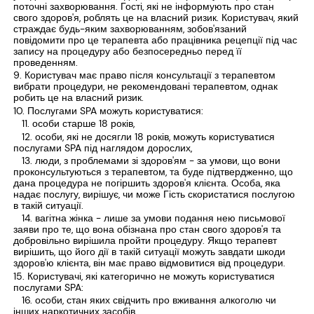
поточні захворювання. Гості, які не інформують про стан
свого здоров'я, роблять це на власний ризик. Користувач, який
страждає будь-яким захворюванням, зобов'язаний
повідомити про це терапевта або працівника рецепції під час
запису на процедуру або безпосередньо перед її
проведенням.
Користувач має право після консультації з терапевтом
вибрати процедури, не рекомендовані терапевтом, однак
робить це на власний ризик.
Послугами SPA можуть користуватися:
особи старше 18 років,
особи, які не досягли 18 років, можуть користуватися
послугами SPA під наглядом дорослих,
люди, з проблемами зі здоров'ям - за умови, що вони
проконсультуються з терапевтом, та буде підтвердженно, що
дана процедура не погіршить здоров'я клієнта. Особа, яка
надає послугу, вирішує, чи може Гість скористатися послугою
в такій ситуації.
вагітна жінка - лише за умови подання нею письмової
заяви про те, що вона обізнана про стан свого здоров'я та
добровільно вирішила пройти процедуру. Якщо терапевт
вирішить, що його дії в такій ситуації можуть завдати шкоди
здоров'ю клієнта, він має право відмовитися від процедури.
Користувачі, які категорично не можуть користуватися
послугами SPA:
особи, стан яких свідчить про вживання алкоголю чи
інших наркотичних засобів,