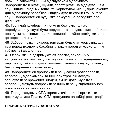
повинна заважати іншим відвідувачам відпочивати.
Забороняється бігати, шуміти, спостерігати за відвідуванням
саун іншими людьми тощо. Усі користувачі місць, призначених
для відпочинку, зобов'язані підтримувати спокій і тишу. У зоні
сауни забороняється будь-яка сексуальна поведінка або
діяльність.
Гості, чий комфорт чи почуття безпеки, під час
перебування у сауні, були порушені, внаслідок описаної вище
поведінки чи з інших причин, повинні негайно повідомити про
це персонал сауни.
Забороняється використовувати будь-яку косметику для
тіла перед входом в басейни, а також перед використанням
табуретів і шезлонгів .
Особи, які не дотримуються правил, описаних у
вищезазначеному статуті, можуть отримати попередження від
персоналу та/або будуть змушені покинути зону відпочинку
без повернення коштів за вхід.
Забороняється проносити в зону сауни фотоапарати,
телефони, відеокамери та інші пристрої, які можуть
записувати зображення. Людей, які не дотримуються
заборони, можуть попросити залишити зону відпочинку без
повернення вартості квитка.
Перед входом у СПА користувачі повинні прочитати та
дотримуватися Правил СПА, доступних на стійці реєстрації
ПРАВИЛА КОРИСТУВАННЯ SPA