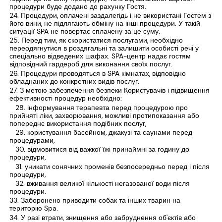
процедури буде додано до рахунку Гостя.
Процедури, оплачені заздалегідь і не використані Гостем з
його вини, не підлягають обміну на інші процедури. У такій
ситуації SPA не повертає сплачену за це суму.
Перед тим, як скористатися послугами, необхідно
переодягнутися в роздягальні та залишити особисті речі у
спеціально відведених шафах. SPA-центр надає гостям
відповідний гардероб для виконання своїх послуг.
Процедури проводяться в SPA кімнатах, відповідно
обладнаних до конкретних видів послуг.
З метою забезпечення безпеки Користувачів і підвищення
ефективності процедур необхідно:
інформування терапевта перед процедурою про
прийняті ліки, захворювання, можливі протипоказання або
попереднє використання подібних послуг,
користування басейном, джакузі та саунами перед
процедурами,
відмовитися від важкої їжі принаймні за годину до
процедури,
уникати сонячних променів безпосередньо перед і після
процедури,
вживання великої кількості негазованої води після
процедури.
Заборонено приводити собак та інших тварин на
територію Spa.
У разі втрати, знищення або забруднення об'єктів або