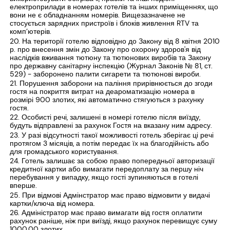
електроприлади в номерах готелів та інших приміщеннях, що
вони не є обладнанням номерів. Вищезазначене не
стосується зарядних пристроїв і блоків живлення RTV та
комп’ютерів.
На території готелю відповідно до Закону від 8 квітня 2010
р. про внесення змін до Закону про охорону здоров'я від
наслідків вживання тютюну та тютюнових виробів та Закону
про державну санітарну інспекцію (Журнал Законів № 81, ст.
529) - заборонено палити сигарети та тютюнові вироби.
Порушення заборони на паління прирівнюється до згоди
гостя на покриття витрат на деароматизацію номера в
розмірі 900 злотих, які автоматично стягуються з рахунку
гостя.
Особисті речі, залишені в номері готелю після виїзду,
будуть відправлені за рахунок Гостя на вказану ним адресу.
У разі відсутності такої можливості готель зберігає ці речі
протягом 3 місяців, а потім передає їх на благодійність або
для громадського користування.
Готель залишає за собою право попередньої авторизації
кредитної картки або вимагати передоплату за першу ніч
перебування у випадку, якщо гості зупиняються в готелі
вперше.
При відмові Адмінстратор має право відмовити у видачі
картки/ключа від номера.
Адміністратор має право вимагати від гостя оплатити
рахунок раніше, ніж при виїзді, якщо рахунок перевищує суму
1000,00 злотих.