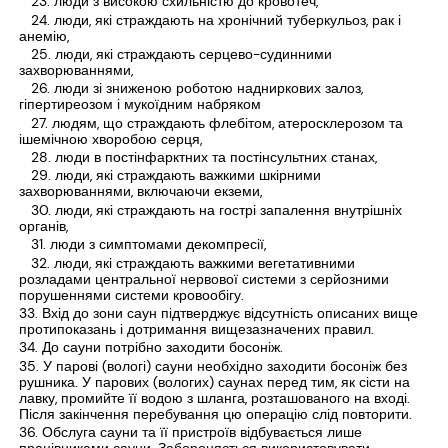
люди з високою схильністю до кровотеч,
люди, які страждають на хронічний туберкульоз, рак і
анемію,
люди, які страждають серцево-судинними
захворюваннями,
люди зі зниженою роботою надниркових залоз,
гіпертиреозом і мукоїдним набряком
людям, що страждають флебітом, атеросклерозом та
ішемічною хворобою серця,
люди в постінфарктних та постінсультних станах,
люди, які страждають важкими шкірними
захворюваннями, включаючи екземи,
люди, які страждають на гострі запалення внутрішніх
органів,
люди з симптомами декомпресії,
люди, які страждають важкими вегетативними
розладами центральної нервової системи з серйозними
порушеннями системи кровообігу.
Вхід до зони саун підтверджує відсутність описаних вище
протипоказань і дотримання вищезазначених правил.
До сауни потрібно заходити босоніж.
У парові (вологі) сауни необхідно заходити босоніж без
рушника. У парових (вологих) саунах перед тим, як сісти на
лавку, промийте її водою з шланга, розташованого на вході.
Після закінчення перебування цю операцію слід повторити.
Обслуга сауни та її пристроїв відбувається лише