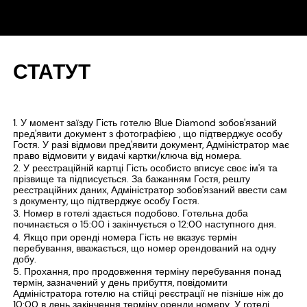
СТАТУТ
У момент заїзду Гість готелю Blue Diamond зобов'язаний
пред'явити документ з фотографією , що підтверджує особу
Гостя. У разі відмови пред'явити документ, Адміністратор має
право відмовити у видачі картки/ключа від номера.
У реєстраційній картці Гість особисто вписує своє ім'я та
прізвище та підписується. За бажанням Гостя, решту
реєстраційних даних, Адміністратор зобов'язаний ввести сам
з документу, що підтверджує особу Гостя.
Номер в готелі здається подобово. Готельна доба
починається о 15:00 і закінчується о 12:00 наступного дня.
Якщо при оренді номера Гість не вказує термін
перебування, вважається, що номер орендований на одну
добу.
Прохання, про продовження терміну перебування понад
термін, зазначений у день прибуття, повідомити
Адміністратора готелю на стійці реєстрації не пізніше ніж до
10:00 в день закінчення терміну оренди номеру. У готелі