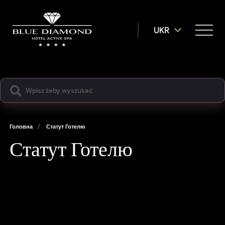
UKR
Головна
/
Статут Готелю
Статут Готелю