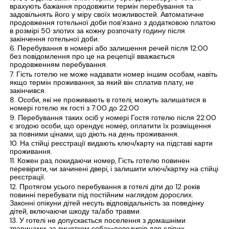
врахують бажання продовжити термін перебування та
задовільнять його у міру своїх можливостей. Автоматичне
продовження готельної доби пов’язано з додатковою платою
в розмірі 50 злотих за кожну розпочату годину після
закінчення готельної доби.
Перебування в номері або залишення речей після 12:00
без повідомлення про це на рецепції вважається
продовженням перебування.
Гість готелю не може надавати номер іншим особам, навіть
якщо термін проживання, за який він сплатив плату, не
закінчився.
Особи, які не проживають в готелі, можуть залишатися в
номері готелю як гості з 7:00 до 22:00
Перебування таких осіб у номері Гостя готелю після 22:00
є згодою особи, що орендує номер, оплатити їх розміщення
за повними цінами, що діють на день проживання.
На стійці реєстрації видають ключ/карту на підставі карти
проживання.
Кожен раз, покидаючи номер, Гість готелю повинен
перевірити, чи зачинені двері, і залишити ключ/картку на стійці
реєстрації.
Протягом усього перебування в готелі діти до 12 років
повинні перебувати під постійним наглядом дорослих.
Законні опікуни дітей несуть відповідальність за поведінку
дітей, включаючи шкоду та/або травми.
У готелі не допускається поселення з домашніми
тваринами, за винятком собак-поводирів для сліпих.