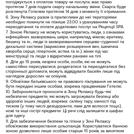
погоджується з оплатою товару чи послуги, має право
протягом 7 днів подати скаргу начальнику зміни. Скарга буде
розглянута Готелем протягом 14 днів з моменту її отримання.
Зону Релаксу разом із прилеглими до неї територіями
необхідно покинути не пізніше 23.00 з урахуванням часу
переодягання та оплати додаткових послуг на Рецепції SPA.
Зоною Релаксу не можуть користуватись люди, з ознаками
інфекційних захворювань шкіри, наприклад, мікози, еритему,
бешиху та ін., люди із захворюваннями серцево-судинної та
дихальної системи (варикозне розширення вен, ішемічна
хвороба серця, гіпертонія, астма та ін.), жінки під час
менструації та люди з відкритими ранами на тілі.
Діти до 15 років, незрячі особи, особи, які не можуть
самостійно пересуватися, роздягатися та переодягатися без
сторонньої допомоги, можуть відвідувати басейн лише під
наглядом дорослих чи опікунів.
Обов'язки батьківського чи правового піклування не можуть
бути передані іншим особам, зокрема працівникам Готелю.
Забороняється проносити в Зону Релаксу будь-які
небезпечні предмети, які можуть загрожувати безпеці або
здоров'ю інших людей, зокрема: скляну тару, ємності під
тиском (у тому числі дезодоранти, лаки для волосся тощо),
ножі та інші гострі предмети. Ці речі слід залишити в шафах
для одягу.
Для забезпечення безпеки та гігієни у Зоні Релаксу
обов'язкове використання шльопанців. Користуватися банною
зоною дозволено лише особам старше 15 років, за винятком