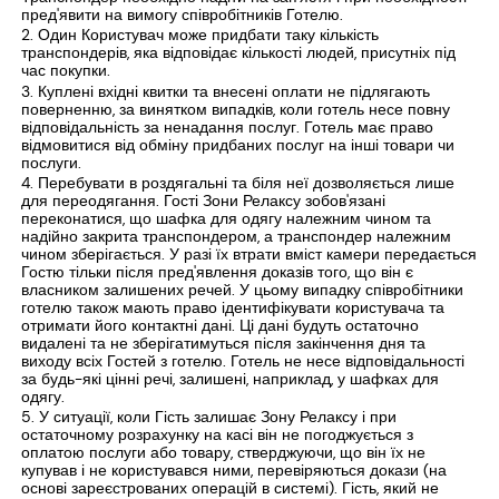
пред'явити на вимогу співробітників Готелю.
Один Користувач може придбати таку кількість
транспондерів, яка відповідає кількості людей, присутніх під
час покупки.
Куплені вхідні квитки та внесені оплати не підлягають
поверненню, за винятком випадків, коли готель несе повну
відповідальність за ненадання послуг. Готель має право
відмовитися від обміну придбаних послуг на інші товари чи
послуги.
Перебувати в роздягальні та біля неї дозволяється лише
для переодягання. Гості Зони Релаксу зобов'язані
переконатися, що шафка для одягу належним чином та
надійно закрита транспондером, а транспондер належним
чином зберігається. У разі їх втрати вміст камери передається
Гостю тільки після пред'явлення доказів того, що він є
власником залишених речей. У цьому випадку співробітники
готелю також мають право ідентифікувати користувача та
отримати його контактні дані. Ці дані будуть остаточно
видалені та не зберігатимуться після закінчення дня та
виходу всіх Гостей з готелю. Готель не несе відповідальності
за будь-які цінні речі, залишені, наприклад, у шафках для
одягу.
У ситуації, коли Гість залишає Зону Релаксу і при
остаточному розрахунку на касі він не погоджується з
оплатою послуги або товару, стверджуючи, що він їх не
купував і не користувався ними, перевіряються докази (на
основі зареєстрованих операцій в системі). Гість, який не