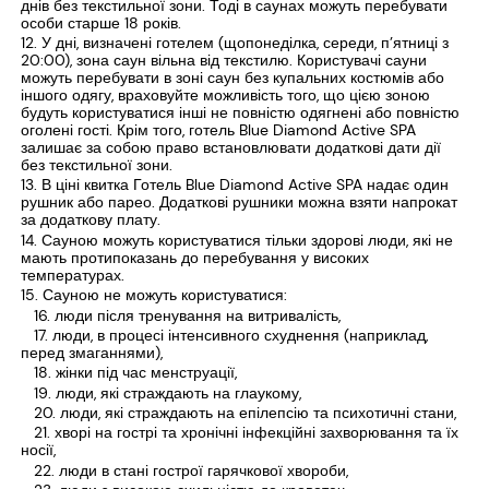
днів без текстильної зони. Тоді в саунах можуть перебувати
особи старше 18 років.
У дні, визначені готелем (щопонеділка, середи, п’ятниці з
20:00), зона саун вільна від текстилю. Користувачі сауни
можуть перебувати в зоні саун без купальних костюмів або
іншого одягу, враховуйте можливість того, що цією зоною
будуть користуватися інші не повністю одягнені або повністю
оголені гості. Крім того, готель Blue Diamond Active SPA
залишає за собою право встановлювати додаткові дати дії
без текстильної зони.
В ціні квитка Готель Blue Diamond Active SPA надає один
рушник або парео. Додаткові рушники можна взяти напрокат
за додаткову плату.
Сауною можуть користуватися тільки здорові люди, які не
мають протипоказань до перебування у високих
температурах.
Сауною не можуть користуватися:
люди після тренування на витривалість,
люди, в процесі інтенсивного схуднення (наприклад,
перед змаганнями),
жінки під час менструації,
люди, які страждають на глаукому,
люди, які страждають на епілепсію та психотичні стани,
хворі на гострі та хронічні інфекційні захворювання та їх
носії,
люди в стані гострої гарячкової хвороби,