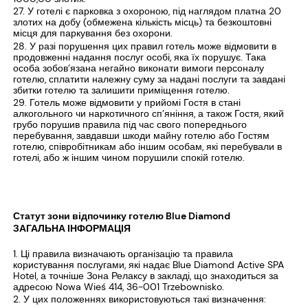
У готелі є парковка з охороною, під наглядом платна 20
злотих на добу (обмежена кількість місць) та безкоштовні
місця для паркування без охорони.
У разі порушення цих правил готель може відмовити в
продовженні надання послуг особі, яка їх порушує. Така
особа зобов’язана негайно виконати вимоги персоналу
готелю, сплатити належну суму за надані послуги та завдані
збитки готелю та залишити приміщення готелю.
Готель може відмовити у прийомі Гостя в стані
алкогольного чи наркотичного сп’яніння, а також Гостя, який
грубо порушив правила під час свого попереднього
перебування, завдавши шкоди майну готелю або Гостям
готелю, співробітникам або іншим особам, які перебували в
готелі, або ж іншим чином порушили спокій готелю.
Статут зони відпочинку готелю Blue Diamond
ЗАГАЛЬНА ІНФОРМАЦІЯ
Ці правила визначають організацію та правила
користування послугами, які надає Blue Diamond Active SPA
Hotel, а точніше Зона Релаксу в закладі, що знаходиться за
адресою Nowa Wieś 414, 36-001 Trzebownisko.
У цих положеннях використовуються такі визначення: