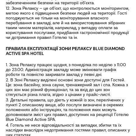
забезпеченням безпеки на території об’єкта.
Зона Релаксу – це об’єкт, що контролюється моніторингом,
метою якого є підвищення безпеки людей на території. Гості
погоджуються не тільки на моніторування власного
перебування в закладі, але й на використовування зібраних
таким чином матеріалів, наприклад, у випадку оплати за
користування послугами, придбання гастрономічної продукції
чи дотримання правил Готелю та ін.
ПРАВИЛА ЕКСПЛУАТАЦІЇ ЗОНИ РЕЛАКСУ BLUE DIAMOND
ACTIVE SPA HOTEL
Зона Релаксу працює щодня, з понеділка по неділю з 11.00
до 23.00. Адміністрація закладу може змінювати графік
роботи та повністю закривати заклад у певні дні.
В Зоні Релаксу виділені основні зони доступні для Гостей.
Це: зона басейну, зона сауни, тренажерний зал і спа. Кожна з
цих зон має різний функціонал, та за вхід до цих зон
стягується різна плата, згідно з цінами у прайс-листі.
Детальні правила, що діють у кожній із зон, перелічених у
пункті 2 описаному вище, або послуги визначені в окремих
положеннях або інструкціях, та положення яких можуть
доповнювати зміст цих правил, доступних на рецепції Готелю
Blue Diamond Active SPA.
Готель не несе відповідальності за випадки, збитки та їх
наслідки внаслідок недотримання гостями правил, описаних у
цих статутах.