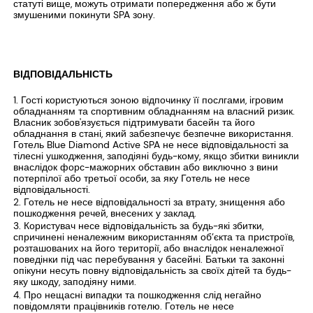
статуті вище, можуть отримати попередження або ж бути
змушеними покинути SPA зону.
ВІДПОВІДАЛЬНІСТЬ
Гості користуються зоною відпочинку її послгами, ігровим
обладнанням та спортивним обладнанням на власний ризик.
Власник зобов'язується підтримувати басейн та його
обладнання в стані, який забезпечує безпечне використання.
Готель Blue Diamond Active SPA не несе відповідальності за
тілесні ушкодження, заподіяні будь-кому, якщо збитки виникли
внаслідок форс-мажорних обставин або виключно з вини
потерпілої або третьої особи, за яку Готель не несе
відповідальності.
Готель не несе відповідальності за втрату, знищення або
пошкодження речей, внесених у заклад.
Користувач несе відповідальність за будь-які збитки,
спричинені неналежним використанням об’єкта та пристроїв,
розташованих на його території, або внаслідок неналежної
поведінки під час перебування у басейні. Батьки та законні
опікуни несуть повну відповідальність за своїх дітей та будь-
яку шкоду, заподіяну ними.
Про нещасні випадки та пошкодження слід негайно
повідомляти працівників готелю. Готель не несе