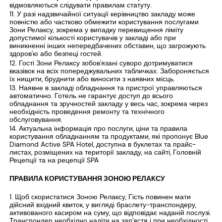
відмовляються слідувати правилам статуту.
У разі надзвичайної ситуації керівництво закладу може
повністю або частково обмежити користування послугами
Зони Релаксу, зокрема у випадку перевищення ліміту
допустимої кількості користувачів у закладі або при
виникненні інших непередбачених обставин, що загрожують
здоров'ю або безпеці гостей.
Гості Зони Релаксу зобов'язані суворо дотримуватися
вказівок на всіх попереджувальних табличках. Забороняється
їх нищити, бруднити або виносити з наявних місць.
Наявне в закладі обладнання та пристрої управляються
автоматично. Готель не гарантує доступ до всього
обладнання та зручностей закладу у весь час, зокрема через
необхідність проведення ремонту та технічного
обслуговування.
Актуальна інформація про послуги, ціни та правила
користування обладнанням та продуктами, які пропонує Blue
Diamond Active SPA Hotel, доступна в буклетах та прайс-
листах, розміщених на території закладу, на сайті, Головній
Рецепції та на рецепції SPA
ПРАВИЛА КОРИСТУВАННЯ ЗОНОЮ РЕЛАКСУ
Щоб скористатися Зоною Релаксу, Гість повинен мати
дійсний вхідний квиток, у вигляді браслету-транспондеру,
активованого касиром на суму, що відповідає наданій послузі.
Транспондер необхідно надіти на зап'ястя і при необхідності