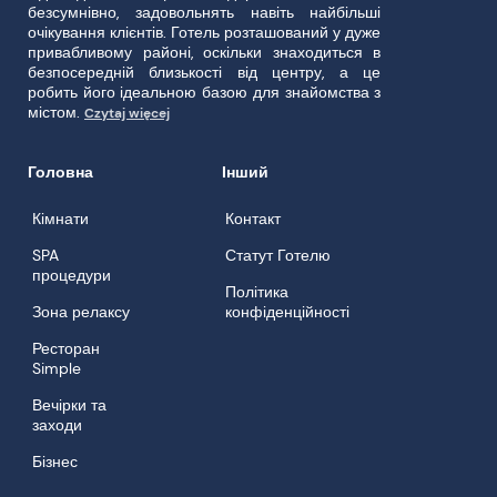
безсумнівно, задовольнять навіть найбільші
очікування клієнтів. Готель розташований у дуже
привабливому районі, оскільки знаходиться в
безпосередній близькості від центру, а це
робить його ідеальною базою для знайомства з
містом.
Czytaj więcej
Головна
Інший
Кімнати
Контакт
SPA
Статут Готелю
процедури
Політика
Зона релаксу
конфіденційності
Ресторан
Simple
Вечірки та
заходи
Бізнес