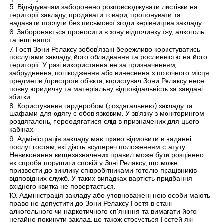
Відвідувачам заборонено розповсюджувати листівки на
території закладу, продавати товари, пропонувати та
надавати послуги без письмової згоди керівництва закладу.
Забороняється проносити в зону відпочинку їжу, алкоголь
та інші напої.
Гості Зони Релаксу зобов'язані бережливо користуватись
послугами закладу, його обладнання та рослинністю на його
території. У разі використання не за призначенням,
забруднення, пошкодження або винесення з поточного місця
предметів /пристроїв об'єкта, користувач Зони Релаксу несе
повну юридичну та матеріальну відповідальність за завдані
збитки.
Користування гардеробом (роздягальнею) закладу та
шафами для одягу є обов’язковим. У зв'язку з моніторингом
роздягалень, переодягатися слід в призначених для цього
кабінах.
Адміністрація закладу має право відмовити в наданні
послуг гостям, які діють всупереч положенням статуту.
Невиконання вищезазначених правил може бути розцінено
як спроба порушити спокій у Зоні Релаксу, що може
призвести до виклику співробітниками готелю працівників
відповідних служб. У таких випадках вартість придбання
вхідного квитка не повертається.
Адміністрація закладу або уповноважені нею особи мають
право не допустити до Зони Релаксу Гостя в стані
алкогольного чи наркотичного сп’яніння та вимагати його
негайно покинути заклад, це також стосується Гостей які