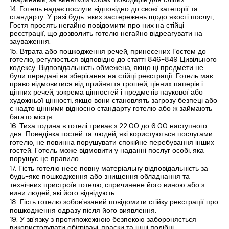
Готель надає послуги відповідно до своєї категорії та
стандарту. У разі будь-яких застережень щодо якості послуг,
Гостя просять негайно повідомити про них на стійці
реєстрації, що дозволить готелю негайно відреагувати на
зауваження.
Втрата або пошкодження речей, принесених Гостем до
готелю, регулюється відповідно до статті 846-849 Цивільного
кодексу. Відповідальність обмежена, якщо ці предмети не
були передані на зберігання на стійці реєстрації. Готель має
право відмовитися від прийняття грошей, цінних паперів і
цінних речей, зокрема цінностей і предметів наукової або
художньої цінності, якщо вони становлять загрозу безпеці або
є надто цінними відносно стандарту готелю або ж займають
багато місця.
Тиха година в готелі триває з 22:00 до 6:00 наступного
дня. Поведінка гостей та людей, які користуються послугами
готелю, не повинна порушувати спокійне перебування інших
гостей. Готель може відмовити у наданні послуг особі, яка
порушує це правило.
Гість готелю несе повну матеріальну відповідальність за
будь-яке пошкодження або знищення обладнання та
технічних пристроїв готелю, спричинене його виною або з
вини людей, які його відвідують.
Гість готелю зобов'язаний повідомити стійку реєстрації про
пошкодження одразу після його виявлення.
У зв’язку з протипожежною безпекою забороняється
використовувати обігрівачі, праски та інші подібні