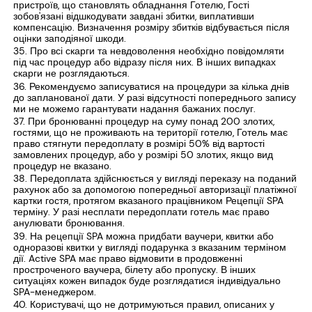
пристроїв, що становлять обладнання Готелю, Гості
зобов'язані відшкодувати завдані збитки, виплативши
компенсацію. Визначення розміру збитків відбувається після
оцінки заподіяної шкоди.
Про всі скарги та невдоволення необхідно повідомляти
під час процедур або відразу після них. В інших випадках
скарги не розглядаються.
Рекомендуємо записуватися на процедури за кілька днів
до запланованої дати. У разі відсутності попереднього запису
ми не можемо гарантувати надання бажаних послуг.
При бронюванні процедур на суму понад 200 злотих,
гостями, що не проживають на території готелю, Готель має
право стягнути передоплату в розмірі 50% від вартості
замовлених процедур, або у розмірі 50 злотих, якщо вид
процедур не вказано.
Передоплата здійснюється у вигляді переказу на поданий
рахунок або за допомогою попередньої авторизації платіжної
картки гостя, протягом вказаного працівником Рецепції SPA
терміну. У разі несплати передоплати готель має право
анулювати бронювання.
На рецепції SPA можна придбати ваучери, квитки або
одноразові квитки у вигляді подарунка з вказаним терміном
дії. Active SPA має право відмовити в продовженні
простроченого ваучера, білету або пропуску. В інших
ситуаціях кожен випадок буде розглядатися індивідуально
SPA-менеджером.
Користувачі, що не дотримуються правил, описаних у