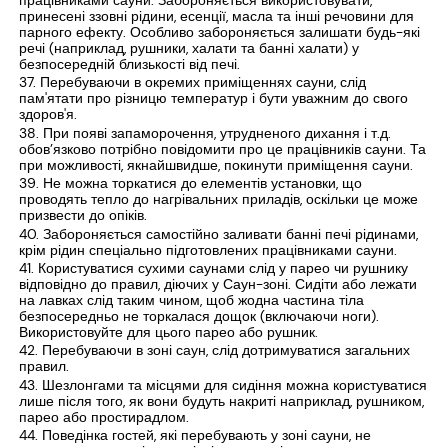
працівниками сауни. Забороняється використовувати,
принесені ззовні рідини, есенції, масла та інші речовини для
парного ефекту. Особливо забороняється залишати будь-які
речі (наприклад, рушники, халати та банні халати) у
безпосередній близькості від печі.
Перебуваючи в окремих приміщеннях сауни, слід
пам'ятати про різницю температур і бути уважним до свого
здоров'я.
При появі запаморочення, утрудненого дихання і т.д.
обов’язково потрібно повідомити про це працівників сауни. Та
при можливості, якнайшвидше, покинути приміщення сауни.
Не можна торкатися до елементів установки, що
проводять тепло до нагрівальних приладів, оскільки це може
призвести до опіків.
Забороняється самостійно заливати банні печі рідинами,
крім рідин спеціально підготовлених працівниками сауни.
Користуватися сухими саунами слід у парео чи рушнику
відповідно до правил, діючих у Саун-зоні. Сидіти або лежати
на лавках слід таким чином, щоб жодна частина тіла
безпосередньо не торкалася дощок (включаючи ноги).
Використовуйте для цього парео або рушник.
Перебуваючи в зоні саун, слід дотримуватися загальних
правил.
Шезлонгами та місцями для сидіння можна користуватися
лише після того, як вони будуть накриті наприклад, рушником,
парео або простирадлом.
Поведінка гостей, які перебувають у зоні сауни, не