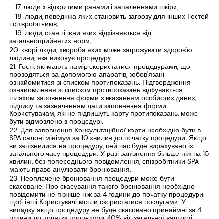
люди з відкритими ранами і запаленнями шкіри,
люди, поведінка яких становить загрозу для інших Гостей
і співробітників,
люди, стан гігієни яких відрізняється від
загальноприйнятих норм,
хворі люди, хвороба яких може загрожувати здоров'ю
людини, яка виконує процедуру.
Гості, які мають намір скористатися процедурами, що
проводяться за допомогою апаратів, зобов'язані
ознайомитися зі списком протипоказань. Підтвердження
ознайомлення зі списком протипоказань відбувається
шляхом заповнення форми з вказанням особистих даних,
підпису та зазначенням дати заповнення форми.
Користувачам, які не підпишуть карту протипоказань, може
бути відмовлено в процедурі.
Для заповнення Консультаційної карти необхідно бути в
SPA салоні мінімум за 10 хвилин до початку процедури. Якщо
ви запізнилися на процедуру, цей час буде вирахувано із
загального часу процедури. У разі запізнення більше ніж на 15
хвилин, без попереднього повідомлення, співробітники SPA
мають право анулювати бронювання.
Неоплачене бронювання процедури може бути
скасоване. Про скасування такого бронювання необхідно
повідомити не пізніше ніж за 4 години до початку процедури,
щоб інші Користувачі могли скористатися послугами. У
випадку якщо процедуру не буде скасовано принаймні за 4
години до початку процедури, 40% від загальної вартості