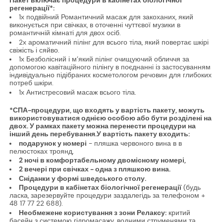
Пакет включає процедури в кабінетах біологічної
регенерації*:
1x подвійний Романтичний масаж для закоханих, який
виконується при свічках, в оточенні чуттєвої музики в
романтичній кімнаті для двох осіб.
2x ароматичний пілінг для всього тіла, який повертає шкірі
свіжість і сяйво.
1x Безболісний і м’який пілінг очищуючий обличчя за
допомогою кавітаційного пілінгу в поєднанні із застосуванням
індивідуально підібраних косметологом речовин для глибоких
потреб шкіри.
1x Антистресовий масаж всього тіла.
*СПА-процедури, що входять у вартість пакету, можуть
використовуватися однією особою або бути розділені на
двох. У рамках пакету можна перенести процедури на
інший день перебування.У вартість пакету входить:
подарунок у номері
- пляшка червоного вина в в
пелюстоках троянд,
2 ночі в комфортабельному двомісному номері,
2 вечері при свічках - одна з пляшкою вина.
Сніданки у формі шведського столу.
Процедури в кабінетах біологічної регенерації
(будь
ласка, зарезервуйте процедури заздалегідь за телефоном +
48 17 77 22 688).
Необмежене користування з зони Релаксу:
критий
басейн з системою гідромасажу, водними струменями та