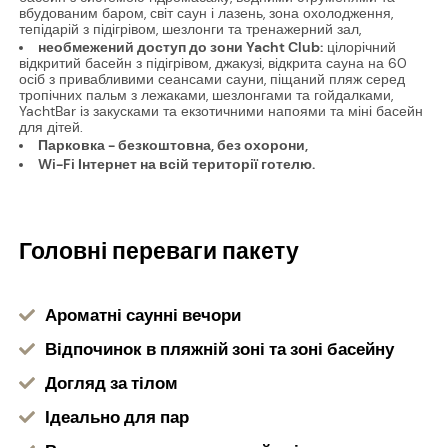
вбудованим баром, світ саун і лазень, зона охолодження,
тепідарій з підігрівом, шезлонги та тренажерний зал,
необмежений доступ до зони Yacht Club:
цілорічний
відкритий басейн з підігрівом, джакузі, відкрита сауна на 60
осіб з привабливими сеансами сауни, піщаний пляж серед
тропічних пальм з лежаками, шезлонгами та гойдалками,
YachtBar із закусками та екзотичними напоями та міні басейн
для дітей.
Парковка - безкоштовна, без охорони,
Wi-Fi Інтернет на всій території готелю.
Головні переваги пакету
Ароматні саунні вечори
Відпочинок в пляжній зоні та зоні басейну
Догляд за тілом
Ідеально для пар