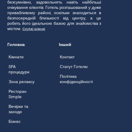
Готель Blue Diamond одне із найкомфортніших
місць на карті Жешува. Це бізнес-готель, який
відповідає найвищим стандартам якості. Вони,
безсумнівно, задовольнять навіть найбільші
очікування клієнтів. Готель розташований у дуже
привабливому районі, оскільки знаходиться в
безпосередній близькості від центру, а це
робить його ідеальною базою для знайомства з
містом.
Czytaj więcej
Головна
Інший
Кімнати
Контакт
SPA
Статут Готелю
процедури
Політика
Зона релаксу
конфіденційності
Ресторан
Simple
Вечірки та
заходи