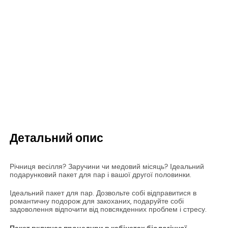
2-денне проживання з напівпансіоном
Пляшка вина та пелюстки троянд у номері
Подвійний масаж, процедура для пар безкоштовно
Детальний опис
Річниця весілля? Заручини чи медовий місяць? Ідеальний
подарунковий пакет для пар і вашої другої половинки.
Ідеальний пакет для пар. Дозвольте собі відправитися в
романтичну подорож для закоханих, подаруйте собі
задоволення відпочити від повсякденних проблем і стресу.