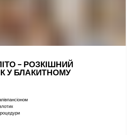
ІТО - РОЗКІШНИЙ
К У БЛАКИТНОМУ
апівпансіоном
злотих
процедури