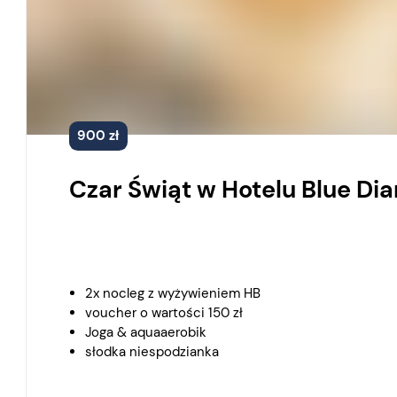
900 zł
Czar Świąt w Hotelu Blue D
2x nocleg z wyżywieniem HB
voucher o wartości 150 zł
Joga & aquaaerobik
słodka niespodzianka