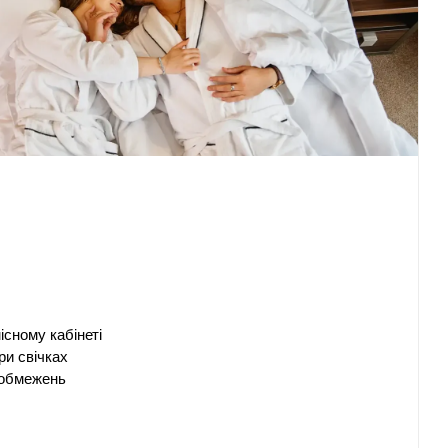
сному кабінеті
ри свічках
 обмежень