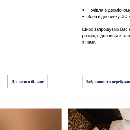
Ночівля в двомісному
Зона відпочинку, 30
Щиро запрошуємо Вас на
розкіш, відпочиньте ті
з нами.
Дізнатися більше
Забронювати перебува