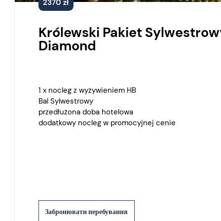
2370 zł
Królewski Pakiet Sylwestrow
Diamond
1 x nocleg z wyżywieniem HB
Bal Sylwestrowy
przedłużona doba hotelowa
dodatkowy nocleg w promocyjnej cenie
Забронювати перебування