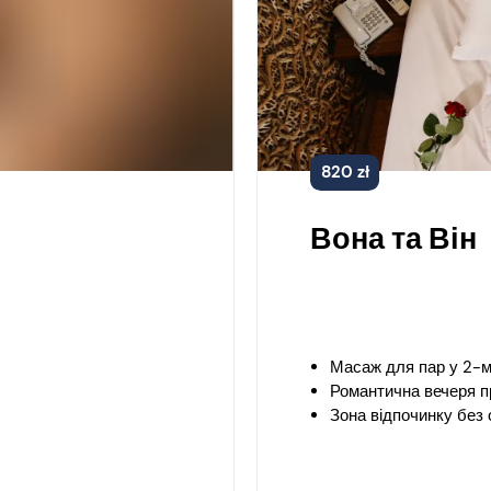
820 zł
Вона та Він
Масаж для пар у 2-мі
Романтична вечеря п
Зона відпочинку без