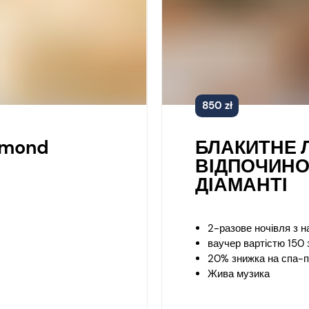
850 zł
iamond
БЛАКИТНЕ Л
ВІДПОЧИНО
ДІАМАНТІ
2-разове ночівля з н
ваучер вартістю 150 
20% знижка на спа-
Жива музика