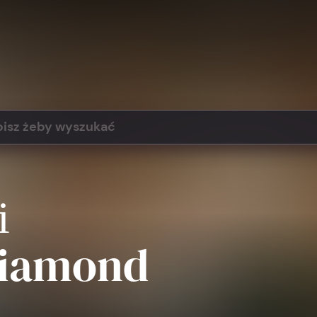
і
Diamond