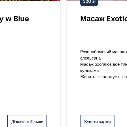
320 zł
y w Blue
Масаж Exoti
Розслабляючий масаж д
апельсина.
Масаж охоплює все тіло
кульками
Живить і зволожує шкір
Дізнатися більше
Купити ваучер