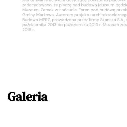
Gminy Markowa. Autorem projektu architektoniczne
Budowa MPRŻ, prowadzona przez firmę Skanska S.A
października 2013 do października 2015 r. Muzeum zo
2016 r.
Galeria