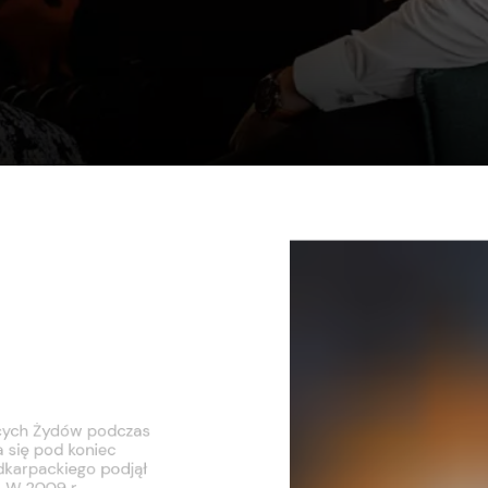
ujących Żydów podczas
iła się pod koniec
 Podkarpackiego podjął
ki. W 2009 r.
dzie sprawowało
zekazał Samorząd