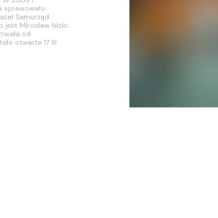
go jest Mirosław Nizio.
., trwała od
stało otwarte 17 III