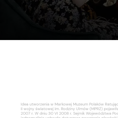
Idea utworzenia w Markowej Muzeum Polaków Rat
II wojny światowej im. Rodziny Ulmów (MPRŻ) pojaw
2007 r. W dniu 30 VI 2008 r. Sejmik Województwa
jednomyślnie uchwałę dotyczącą powstania placów
zadecydowano, że pieczę nad budową Muzeum bę
Muzeum-Zamek w Łańcucie. Teren pod budowę pr