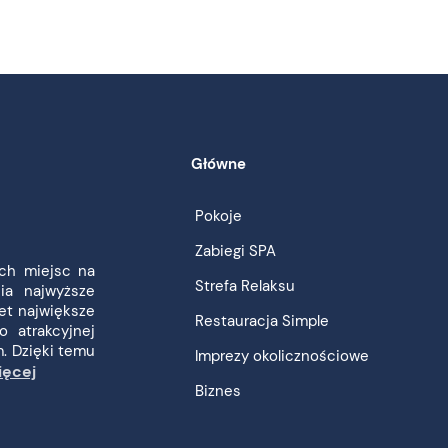
Główne
Pokoje
Zabiegi SPA
ych miejsc na
Strefa Relaksu
ia najwyższe
et największe
Restauracja Simple
o atrakcyjnej
m. Dzięki temu
Imprezy okolicznościowe
ięcej
Biznes