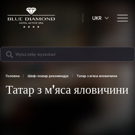
UKR
Головна
/
Шеф-повар рекомендує
/
Татар з м'яса яловичини
Татар з м'яса яловичини