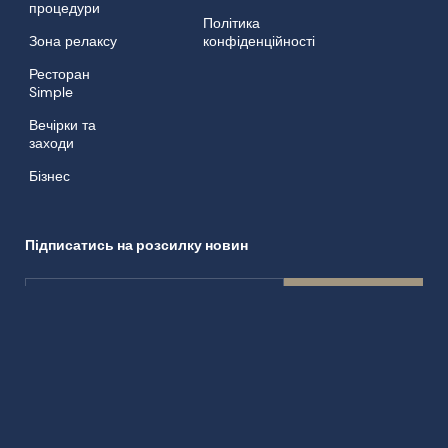
Кімнати
Контакт
SPA
Статут Готелю
процедури
Політика
Зона релаксу
конфіденційності
Ресторан
Simple
Вечірки та
заходи
Бізнес
Підписатись на розсилку новин
Підписатись