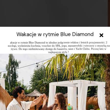
Wakacje w rytmie Blue Diamond
akacje w rytmie Blue Diamond to idealne połączenie relaksu i letnich przyjemności. 2
noclegi, wyśmienita kuchnia, voucher do SPA, joga, aquaaerobik i wieczory z muzyką na
żywo. Do tego nielimitowany dostęp do basenów, saun i Yacht Clubu. Poczuj lato w
najlepszym stylu !